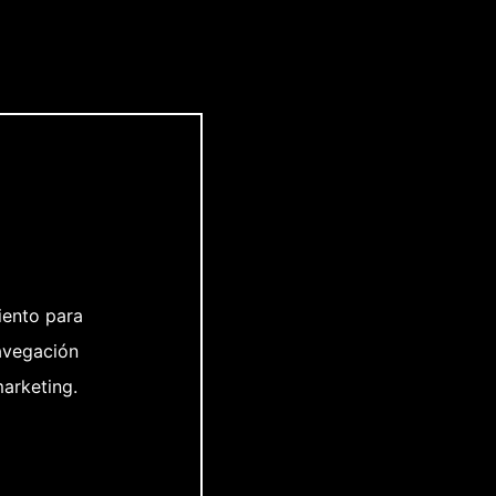
iento para
avegación
marketing.