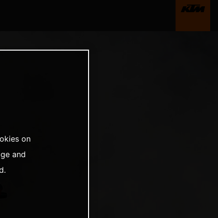
ookies on
age and
d.