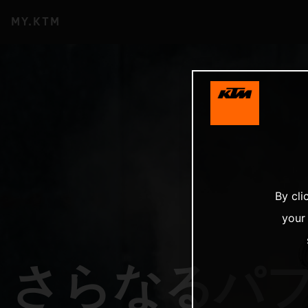
MY.KTM
By cli
your
さらなるパ