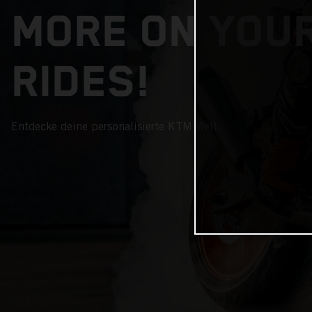
MORE ON YOU
RIDES!
Entdecke deine personalisierte KTM Welt.