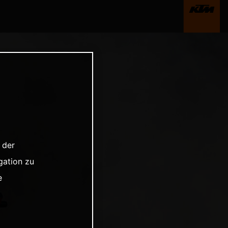
 der
gation zu
e