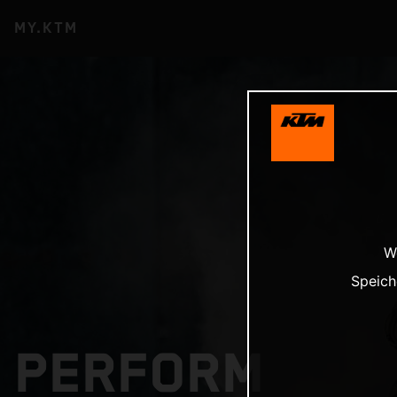
MY.KTM
W
Speich
PERFORM