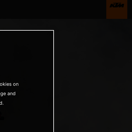
ookies on
age and
d.