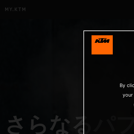
MY.KTM
By cli
your
さらなるパ