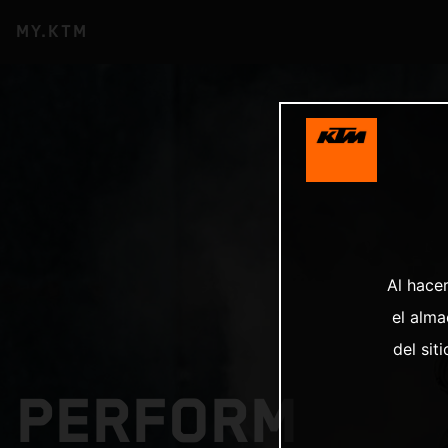
MY.KTM
Al hacer
el alma
del sit
PERFORM