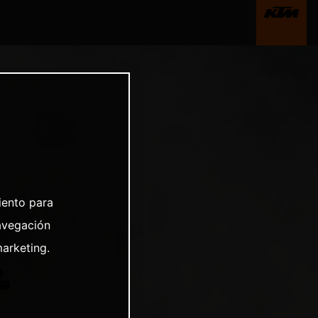
iento para
avegación
marketing.