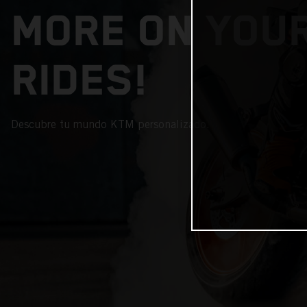
MORE ON YOU
RIDES!
Descubre tu mundo KTM personalizado.